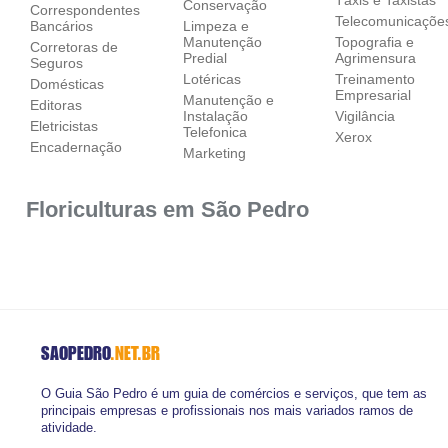
Táxis e Taxistas
Conservação
Correspondentes
Telecomunicaçõe
Bancários
Limpeza e
Manutenção
Topografia e
Corretoras de
Predial
Agrimensura
Seguros
Lotéricas
Treinamento
Domésticas
Empresarial
Manutenção e
Editoras
Instalação
Vigilância
Eletricistas
Telefonica
Xerox
Encadernação
Marketing
Floriculturas em São Pedro
SAOPEDRO
.NET.BR
O Guia São Pedro é um guia de comércios e serviços, que tem as
principais empresas e profissionais nos mais variados ramos de
atividade.