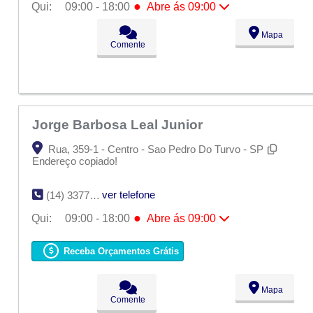
●
Qui:
09:00 - 18:00
Abre ás 09:00
Seg:
09:00 - 18:00
Mapa
Ter:
09:00 - 18:00
Comente
Qua:
09:00 - 18:00
●
Qui:
09:00 - 18:00
Abre ás 09:00
Sex:
09:00 - 18:00
Sáb:
Fechado
Dom:
Fechado
Jorge Barbosa Leal Junior
Rua, 359-1 - Centro - Sao Pedro Do Turvo - SP
Endereço copiado!
ver telefone
(14) 3377-1118
●
Qui:
09:00 - 18:00
Abre ás 09:00
Seg:
09:00 - 18:00
Ter:
09:00 - 18:00
Receba Orçamentos Grátis
Qua:
09:00 - 18:00
●
Qui:
09:00 - 18:00
Abre ás 09:00
Sex:
09:00 - 18:00
Mapa
Sáb:
Fechado
Comente
Dom:
Fechado