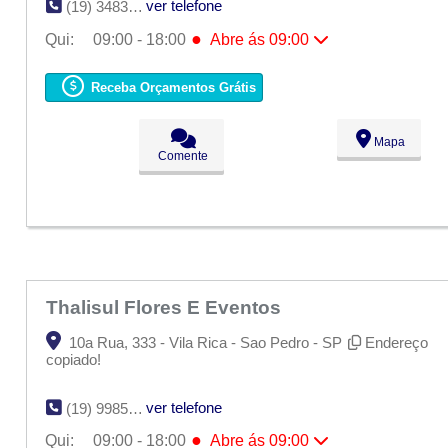
ver telefone
(19) 3483-3786
●
Qui:
09:00 - 18:00
Abre ás 09:00
Seg:
09:00 - 18:00
Ter:
09:00 - 18:00
Receba Orçamentos Grátis
Qua:
09:00 - 18:00
●
Qui:
09:00 - 18:00
Abre ás 09:00
Sex:
09:00 - 18:00
Mapa
Sáb:
Fechado
Comente
Dom:
Fechado
Thalisul Flores E Eventos
10a Rua, 333 - Vila Rica - Sao Pedro - SP
Endereço
copiado!
ver telefone
(19) 9985-2885
●
Qui:
09:00 - 18:00
Abre ás 09:00