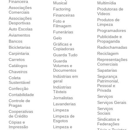
Financeira
Musical
Multimídia
Associações
Factoring
Produtoras de
Comerciais
Vídeos
Financeiras
Associações
Produtos de
Foto e
Desportivas
Limpeza
Filmagem
Auto Escolas
Programadores
Funerárias
Aviamentos
Publicidade e
Gelo
Bancos
Propaganda
Gráficas e
Bicicletarias
Radiochamadas
Copiadoras
Carpintaria
Reciclagem
Guarda Tudo
Carretos
Representações
Guarda
Comerciais
Catálogos
Volumes e
Documentos
Sapatarias
Chaveiros
Indústrias em
Segurança
Coleta
geral
Patrimonial,
Sustentável
Pessoal e
Indústrias
Confecção
Privada
Têxteis
Contabilidade
Serviços
Jornalistas
Controle de
Serviços Gerais
Lavanderias
Pragas
Serviços
Limpeza
Cooperativas
Sociais
de Crédito
Limpeza de
Sindicatos e
Esgotos
Cópias e
Federações
Impressão
Limpeza e