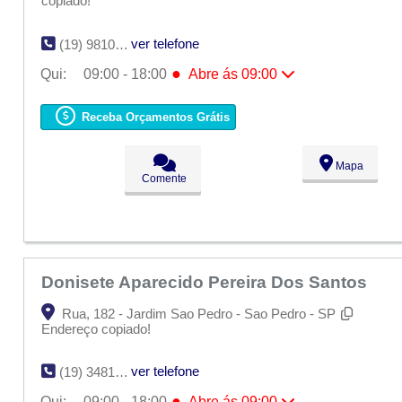
copiado!
ver telefone
(19) 9810-1986
●
Qui:
09:00 - 18:00
Abre ás 09:00
Seg:
09:00 - 18:00
Ter:
09:00 - 18:00
Receba Orçamentos Grátis
Qua:
09:00 - 18:00
●
Qui:
09:00 - 18:00
Abre ás 09:00
Sex:
09:00 - 18:00
Mapa
Sáb:
Fechado
Comente
Dom:
Fechado
Donisete Aparecido Pereira Dos Santos
Rua, 182 - Jardim Sao Pedro - Sao Pedro - SP
Endereço copiado!
ver telefone
(19) 3481-1951
●
Qui:
09:00 - 18:00
Abre ás 09:00