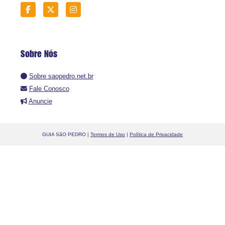
Sobre Nós
Sobre saopedro.net.br
Fale Conosco
Anuncie
GUIA SãO PEDRO |
Termos de Uso
|
Política de Privacidade