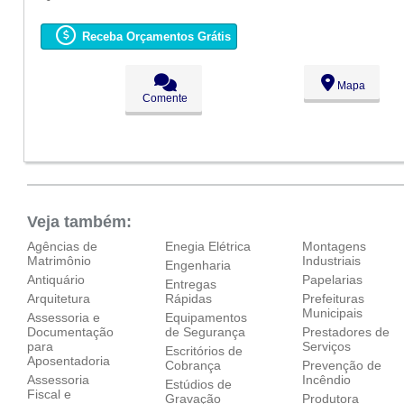
Seg:
09:00 - 18:00
Ter:
09:00 - 18:00
Receba Orçamentos Grátis
Qua:
09:00 - 18:00
●
Qui:
09:00 - 18:00
Abre ás 09:00
Sex:
09:00 - 18:00
Mapa
Sáb:
Fechado
Comente
Dom:
Fechado
Veja também:
Agências de
Enegia Elétrica
Montagens
Matrimônio
Industriais
Engenharia
Antiquário
Papelarias
Entregas
Arquitetura
Rápidas
Prefeituras
Municipais
Assessoria e
Equipamentos
Documentação
de Segurança
Prestadores de
para
Serviços
Escritórios de
Aposentadoria
Cobrança
Prevenção de
Assessoria
Incêndio
Estúdios de
Fiscal e
Gravação
Produtora