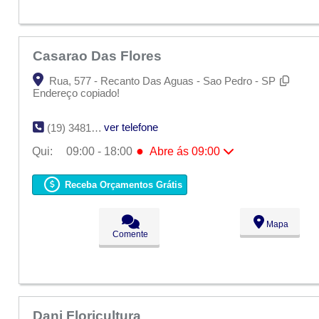
Casarao Das Flores
Rua, 577 - Recanto Das Aguas - Sao Pedro - SP
Endereço copiado!
ver telefone
(19) 3481-6100
●
Qui:
09:00 - 18:00
Abre ás 09:00
Seg:
09:00 - 18:00
Ter:
09:00 - 18:00
Receba Orçamentos Grátis
Qua:
09:00 - 18:00
●
Qui:
09:00 - 18:00
Abre ás 09:00
Sex:
09:00 - 18:00
Mapa
Sáb:
Fechado
Comente
Dom:
Fechado
Dani Floricultura